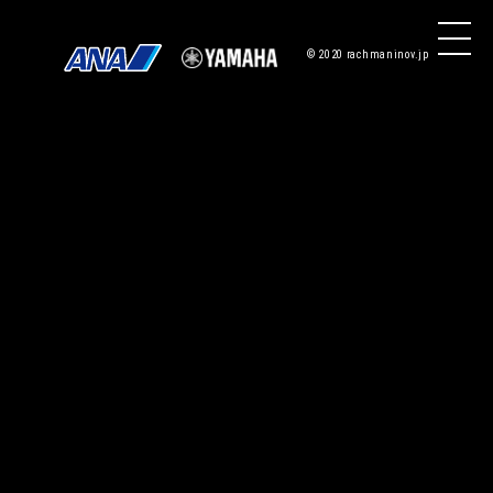
© 2020 rachmaninov.jp
トップ
コンセプト
コンクール要項
審査委員長
過去の入賞者